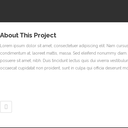
About This Project
Lorem ipsum dolor sit amet, consectetuer adipiscing elit. Nam cursus
condimentum at, laoreet mattis, massa. Sed eleifend nonummy diam. 
posuere sit amet, nibh. Duis tincidunt lectus quis dui viverra vestibu
occaecat cupidatat non proident, sunt in culpa qui officia deserunt mo